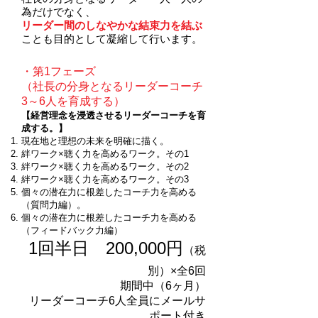
為だけでなく、
リーダー間のしなやかな結束力を結ぶ
ことも目的として凝縮して行います。
・第1フェーズ
（社長の分身となるリーダーコーチ
3～6人を育成する）
【経営理念を浸透させるリーダーコーチを育
成する。】
現在地と理想の未来を明確に描く。
絆ワーク×聴く力を高めるワーク。その1
絆ワーク×聴く力を高めるワーク。その2
絆ワーク×聴く力を高めるワーク。その3
個々の潜在力に根差したコーチ力を高める
（質問力編）。
個々の潜在力に根差したコーチ力を高める
（フィードバック力編）
1回半日
200,000円
（税
別）×全6回
期間中（6ヶ月）
リーダーコーチ6人全員に
メールサ
ポート付き