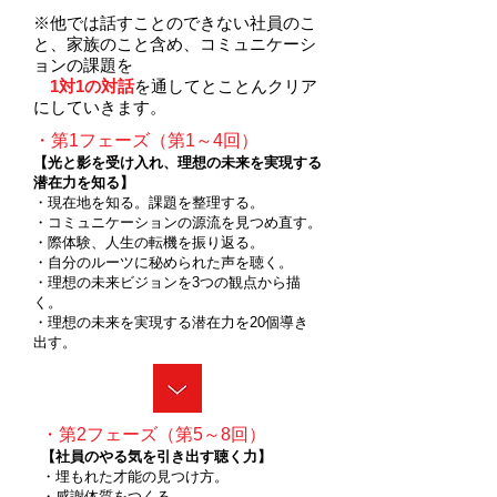
※他では話すことのできない社員のこ
と、家族のこと含め、コミュニケーシ
ョンの課題を
1対1の対話
を通してとことんクリア
にしていきます。
・第1フェーズ（第1～4回）
【光と影を受け入れ、理想の未来を実現する
潜在力を知る】
・現在地を知る。課題を整理する。
・コミュニケーションの源流を見つめ直す。
・際体験、人生の転機を振り返る。
・自分のルーツに秘められた声を聴く。
・理想の未来ビジョンを3つの観点から描
く。
・理想の未来を実現する潜在力を20個導き
出す。
・第2フェーズ（第5～8回）
【社員のやる気を引き出す聴く力】
・埋もれた才能の見つけ方。
・感謝体質をつくる。