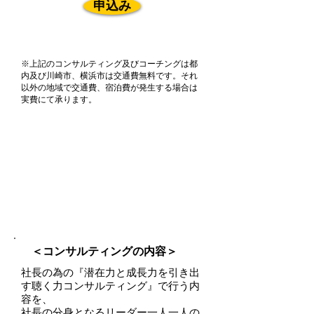
申込み
※上記のコンサルティング及びコーチングは都
内及び川崎市、横浜市は交通費無料です。それ
以外の地域で交通費、宿泊費が発生する場合は
実費にて承ります。
『打てば響く組織をつ
くる聴く力コンサルテ
ィング』
～
コミュニケーションの源流を共有
すると、誰もが味方になる
～
＜コンサルティングの内容＞
社長の為の『潜在力と成長力を引き出
す聴く力コンサルティング』で行う内
容を、
社長の分身となるリーダー一人一人の