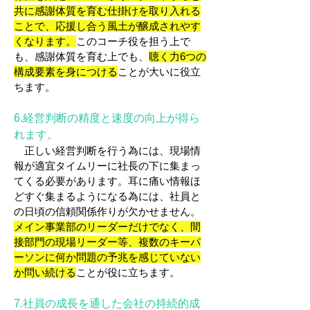
共に感謝体質を育む仕掛けを取り入れる
ことで、応援し合う風土が醸成されやす
くなります。
このコーチ役を担う上で
も、感謝体質を育む上でも、
聴く力6つの
構成要素を身につける
ことが大いに役立
ちます。
6.経営判断の精度と速度の向上が得ら
れます。
正しい経営判断を行う為には、現場情
報が適宜タイムリーに社長の下に集まっ
てくる必要があります。耳に痛い情報ほ
どすぐ集まるようになる為には、社員と
の日頃の信頼関係作りが欠かせません。
メイン事業部のリーダーだけでなく、間
接部門の現場リーダー等、複数のキーパ
ーソンに何か問題の予兆を感じていない
か問い続ける
ことが役に立ちます。
7.社員の成長を通した会社の持続的成