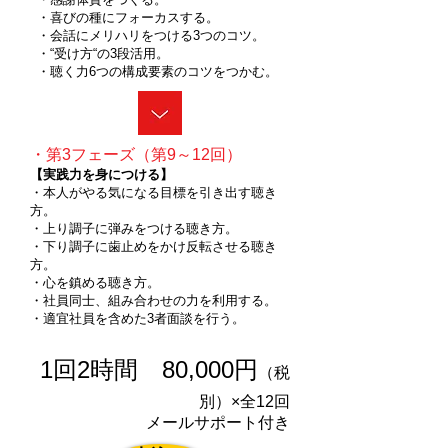
・喜びの種にフォーカスする。
・会話にメリハリをつける3つのコツ。
・“受け方“の3段活用。
・聴く力6つの構成要素のコツをつかむ。
・第3フェーズ（第9～12回）
【実践力を身につける】
・本人がやる気になる目標を引き出す聴き
方。
・上り調子に弾みをつける聴き方。
・下り調子に歯止めをかけ反転させる聴き
方。
・心を鎮める聴き方。
・社員同士、組み合わせの力を利用する。
・適宜社員を含めた3者面談を行う。
1回2時間 80,000円
（税
別）×全12回
メールサポート付き