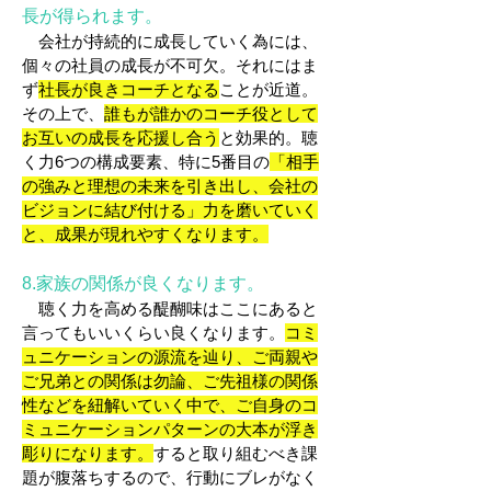
長が得られます。
会社が持続的に成長していく為には、
個々の社員の成長が不可欠。それにはま
ず
社長が良きコーチとなる
ことが近道。
その上で、
誰もが誰かのコーチ役として
お互いの成長を応援し合う
と効果的。聴
く力6つの構成要素、特に5番目の
「相手
の強みと理想の未来を引き出し、会社の
ビジョンに結び付ける」力を磨いていく
と、成果が現れやすくなります。
8.家族の関係が良くなります。
聴く力を高める醍醐味はここにあると
言ってもいいくらい良くなります。
コミ
ュニケーションの源流を辿り、ご両親や
ご兄弟との関係は勿論、ご先祖様の関係
性などを紐解いていく中で、ご自身のコ
ミュニケーションパターンの大本が浮き
彫りになります。
すると取り組むべき課
題が腹落ちするので、行動にブレがなく