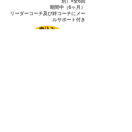
別）×全6回
期間中（6ヶ月）
リーダーコーチ及び絆コーチにメー
ルサポート付き
申込み
※2～3チーム同時に進めたい場合は別途ご
相談下さい
※上記のコンサルティング及びコーチングは都
内及び川崎市、横浜市は交通費無料です。それ
以外の地域で交通費、宿泊費が発生する場合は
実費にて承ります。
『
突き抜けた自分を創
るエグゼクティブ・コ
ーチング
』
～逆境を反転させ、順境に加速をつ
ける～