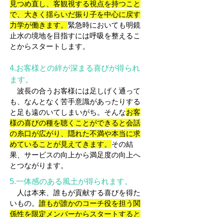
見つめ直し
、
客観視する視点を持つこと
で、大きく揺らいだ振り子を中心に戻す
力学が働きます。
緊急時においても明鏡
止水の境地を目指すには呼吸を整えるこ
とからスタートします。
4.お客様との絆が深まる喜びが得られ
ます。
波長の合うお客様には足しげく通って
も、なんとなく苦手意識があったりする
と足も遠のいてしまいがち。そんな
お客
様の喜びの種を聴くことができると会話
の糸口が広がり、隠れた不満や本当に求
めていることが見えてきます。
その結
果、サービスの向上から満足度の向上へ
とつながります。
5.一体感のある風土が得られます
。
人は本来、誰もが貢献する喜びを得た
いもの。
誰もが誰かのコーチ役を担う関
係性を限定メンバーからスタートすると