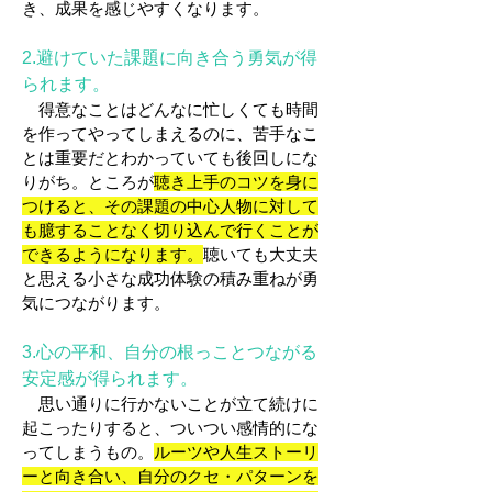
き、成果を感じやすくなります。
2.避けていた課題に向き合う勇気が得
られます。
得意なことはどんなに忙しくても時間
を作ってやってしまえるのに、苦手なこ
とは重要だとわかっていても後回しにな
りがち。ところが
聴き上手のコツを身に
つけると、その課題の中心人物に対して
も臆することなく切り込んで行くことが
できるようになります。
聴いても大丈夫
と思える小さな成功体験の積み重ねが勇
気につながります。
3.
心の平和、自分の根っことつながる
安定感
が得られます。
思い通りに行かないことが立て続けに
起こったりすると、ついつい感情的にな
ってしまうもの。
ルーツや人生ストーリ
ーと向き合い、自分のクセ・パターンを